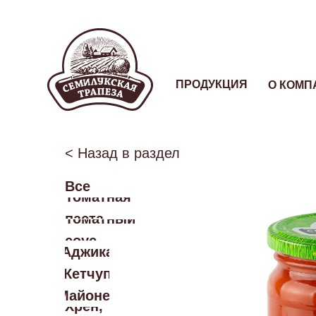
ПРОДУКЦИЯ
О КОМП
< Назад в раздел
Все
Томатная
паста
Томатный
соус
Аджика
Кетчуп
Майонез
Хрен,