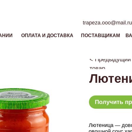
trapeza.ooo@mail.ru
АНИИ
ОПЛАТА И ДОСТАВКА
ПОСТАВЩИКАМ
В
< Предыдущий
товар
Лютени
Получить пр
Лютеница — дово
овощной соус ха